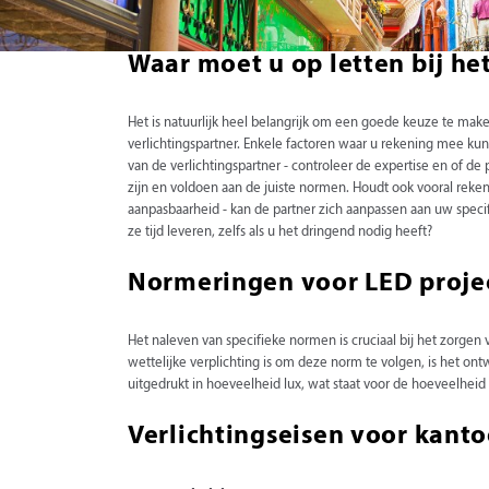
Waar moet u op letten bij he
Het is natuurlijk heel belangrijk om een goede keuze te mak
verlichtingspartner. Enkele factoren waar u rekening mee kunt
van de verlichtingspartner - controleer de expertise en of d
zijn en voldoen aan de juiste normen. Houdt ook vooral reken
aanpasbaarheid - kan de partner zich aanpassen aan uw spec
ze tijd leveren, zelfs als u het dringend nodig heeft?
Normeringen voor LED projec
Het naleven van specifieke normen is cruciaal bij het zorge
wettelijke verplichting is om deze norm te volgen, is het 
uitgedrukt in hoeveelheid lux, wat staat voor de hoeveelhei
Verlichtingseisen voor kant