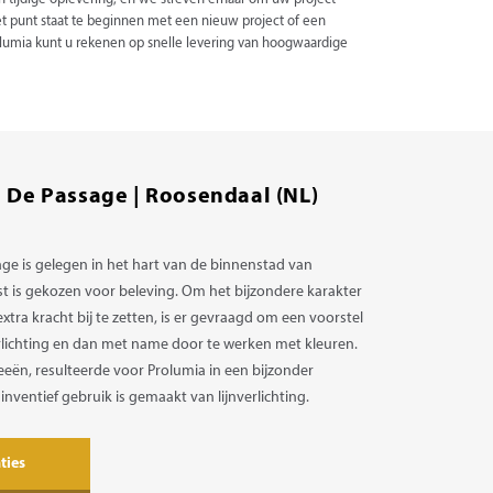
n tijdige oplevering, en we streven ernaar om uw project
et punt staat te beginnen met een nieuw project of een
rolumia kunt u rekenen op snelle levering van hoogwaardige
 De Passage | Roosendaal (NL)
e is gelegen in het hart van de binnenstad van
 is gekozen voor beleving. Om het bijzondere karakter
tra kracht bij te zetten, is er gevraagd om een voorstel
lichting en dan met name door te werken met kleuren.
eën, resulteerde voor Prolumia in een bijzonder
inventief gebruik is gemaakt van lijnverlichting.
ties