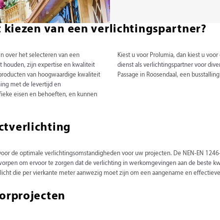
t kiezen van een verlichtingspartner?
en over het selecteren van een
Kiest u voor Prolumia, dan kiest u vo
 houden, zijn expertise en kwaliteit
dienst als verlichtingspartner voor di
e producten van hoogwaardige kwaliteit
Passage in Roosendaal, een busstallin
ing met de levertijd en
ifieke eisen en behoeften, en kunnen
tverlichting
n voor de optimale verlichtingsomstandigheden voor uw projecten. De NEN-EN 1246-1
ontworpen om ervoor te zorgen dat de verlichting in werkomgevingen aan de beste 
d licht die per vierkante meter aanwezig moet zijn om een aangename en effectieve 
oorprojecten