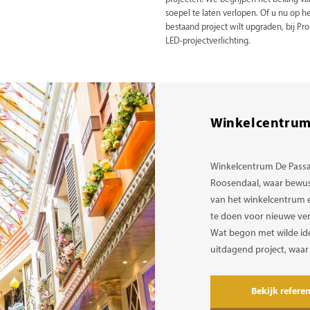
projecten. We begrijpen het belang va
soepel te laten verlopen. Of u nu op h
bestaand project wilt upgraden, bij P
LED-projectverlichting.
Winkelcentrum
Winkelcentrum De Passag
Roosendaal, waar bewust
van het winkelcentrum ex
te doen voor nieuwe ver
Wat begon met wilde ide
uitdagend project, waar 
Bekijk referen