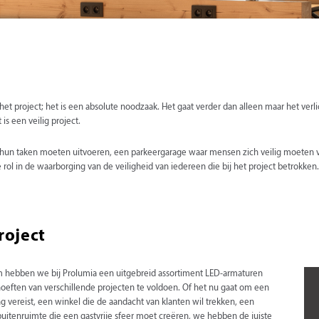
het project; het is een absolute noodzaak. Het gaat verder dan alleen maar het ver
is een veilig project.
un taken moeten uitvoeren, een parkeergarage waar mensen zich veilig moeten vo
le rol in de waarborging van de veiligheid van iedereen die bij het project betrokken
roject
om hebben we bij Prolumia een uitgebreid assortiment LED-armaturen
eften van verschillende projecten te voldoen. Of het nu gaat om een
vereist, een winkel die de aandacht van klanten wil trekken, een
 buitenruimte die een gastvrije sfeer moet creëren, we hebben de juiste