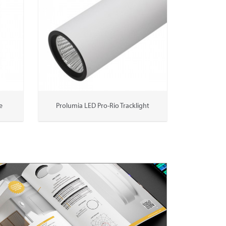
e
Prolumia LED Pro-Rio Tracklight
Prolum