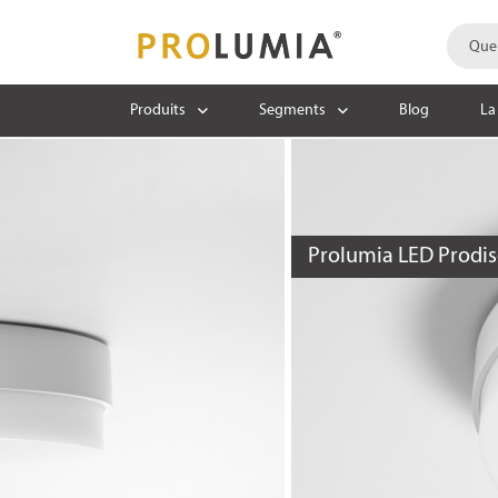
Produits
Segments
Blog
La
Prolumia LED Prodisc