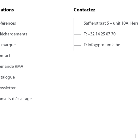
ations
Contactez
férences
Saffierstraat 5 – unit 10A, Her
éléchargements
T: +32 14 25 07 70
a marque
E: info@prolumia.be
ontact
emande RMA
atalogue
wsletter
nseils d'éclairage