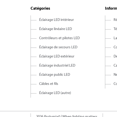
Catégories
Inform
Éclairage LED intérieur
Ré
Éclairage linéaire LED
T
Contrôleurs et pilotes LED
L
Éclairage de secours LED
C
Éclairage LED extérieur
D
Éclairage industriel LED
C
Éclairage public LED
Ne
Câbles et fils
Co
Éclairage LED (autre)
2026 Prolumia© | When lighting matters