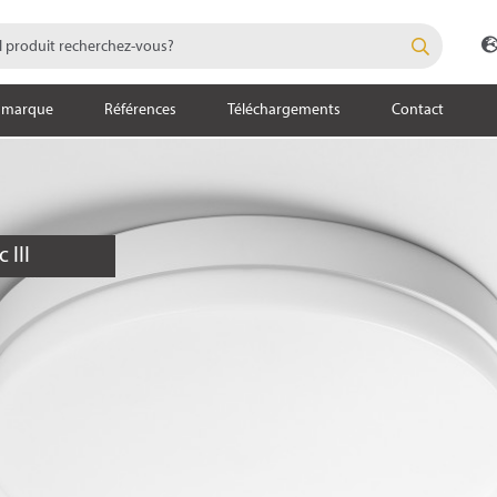
 marque
Références
Téléchargements
Contact
 III